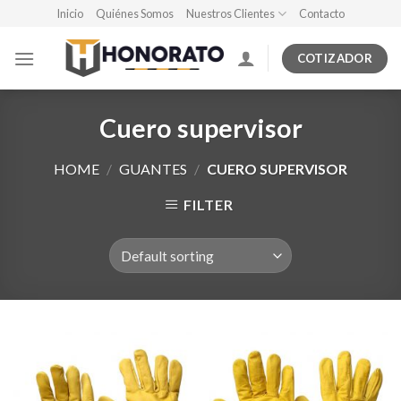
Skip
Inicio
Quiénes Somos
Nuestros Clientes
Contacto
to
content
COTIZADOR
Cuero supervisor
HOME
/
GUANTES
/
CUERO SUPERVISOR
FILTER