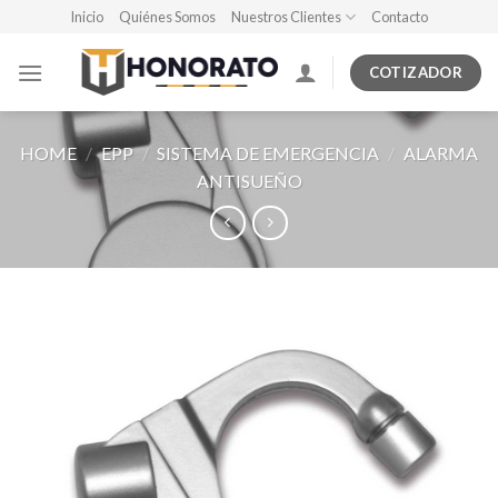
Skip
Inicio
Quiénes Somos
Nuestros Clientes
Contacto
to
content
COTIZADOR
HOME
/
EPP
/
SISTEMA DE EMERGENCIA
/
ALARMA
ANTISUEÑO