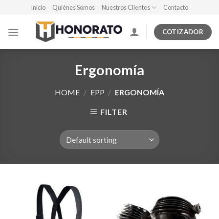
Skip
Inicio
Quiénes Somos
Nuestros Clientes
Contacto
to
content
COTIZADOR
Ergonomía
HOME
/
EPP
/
ERGONOMÍA
FILTER