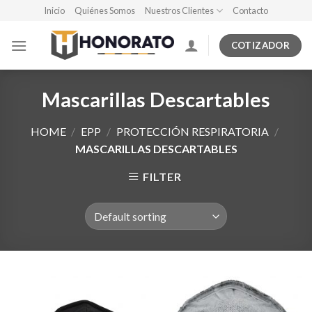
Skip
Inicio
Quiénes Somos
Nuestros Clientes
Contacto
to
content
COTIZADOR
Mascarillas Descartables
HOME
/
EPP
/
PROTECCIÓN RESPIRATORIA
/
MASCARILLAS DESCARTABLES
FILTER