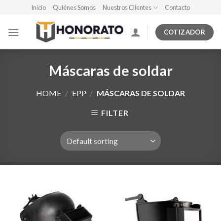
Skip
Inicio
Quiénes Somos
Nuestros Clientes
Contacto
to
content
COTIZADOR
Máscaras de soldar
HOME
/
EPP
/
MÁSCARAS DE SOLDAR
FILTER