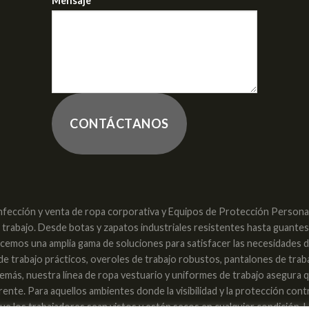
Mensaje
CONTÁCTANOS
nfección y venta de ropa corporativa y Equipos de Protección Personal 
e trabajo. Desde botas y zapatos industriales resistentes hasta guante
recemos una amplia gama de soluciones para satisfacer las necesidades 
 de trabajo prácticos, overoles de trabajo robustos, pantalones de trab
. Además, nuestra línea de ropa vestuario y uniformes de trabajo asegura
nte. Para aquellos ambientes donde la visibilidad y la protección con
e los trabajadores sean vistos y estén secos en cualquier condición. L