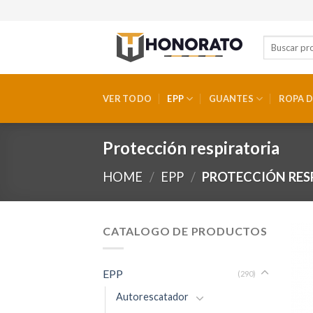
Skip
to
content
VER TODO
EPP
GUANTES
ROPA D
Protección respiratoria
HOME
/
EPP
/
PROTECCIÓN RES
CATALOGO DE PRODUCTOS
EPP
(290)
Autorescatador