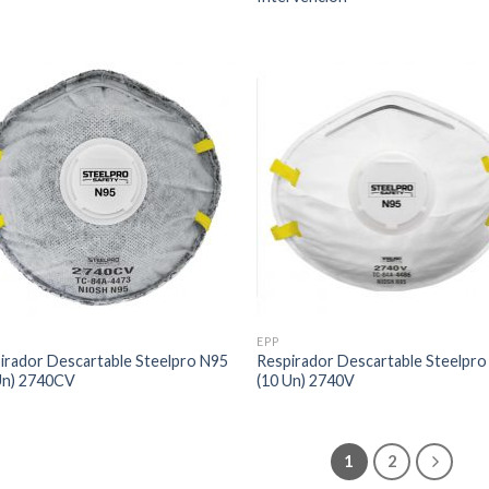
EPP
irador Descartable Steelpro N95
Respirador Descartable Steelpr
Un) 2740CV
(10 Un) 2740V
1
2