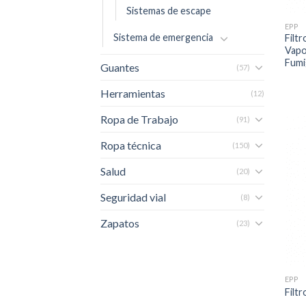
Sistemas de escape
EPP
Sistema de emergencia
Filt
Vapo
Fumi
Guantes
(57)
Herramientas
(12)
Ropa de Trabajo
(91)
Ropa técnica
(150)
Salud
(20)
Seguridad vial
(8)
Zapatos
(23)
EPP
Filt