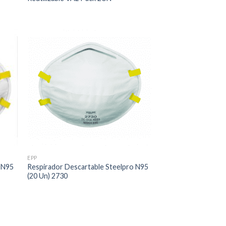
EPP
o N95
Respirador Descartable Steelpro N95
(20 Un) 2730