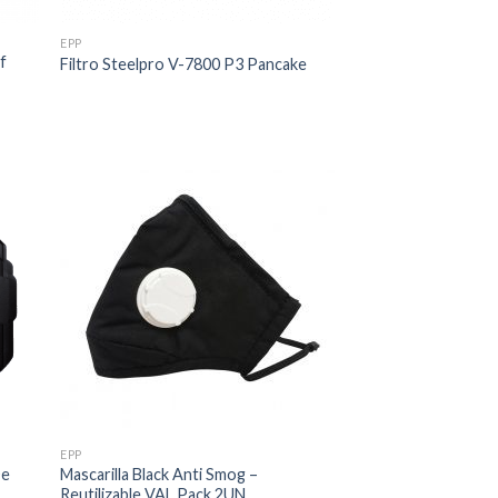
EPP
f
Filtro Steelpro V-7800 P3 Pancake
EPP
De
Mascarilla Black Anti Smog –
Reutilizable VAL Pack 2UN