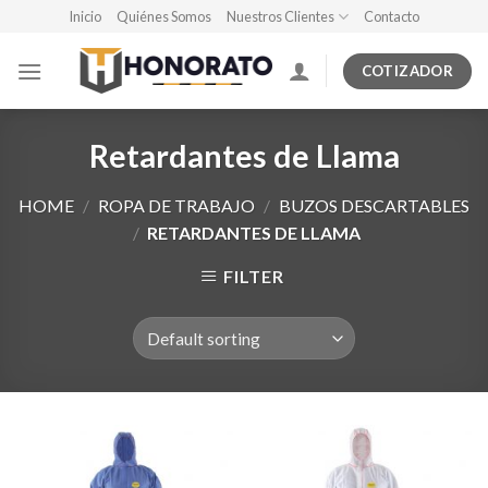
Skip
Inicio
Quiénes Somos
Nuestros Clientes
Contacto
to
content
COTIZADOR
Retardantes de Llama
HOME
/
ROPA DE TRABAJO
/
BUZOS DESCARTABLES
/
RETARDANTES DE LLAMA
FILTER