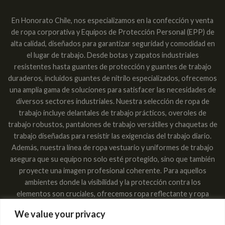
En Honorato Chile, nos especializamos en la confección y venta
de ropa corporativa y Equipos de Protección Personal (EPP) de
alta calidad, diseñados para garantizar seguridad y comodidad en
el lugar de trabajo. Desde botas y zapatos industriales
resistentes hasta guantes de protección y guantes de trabajo
duraderos, incluidos guantes de nitrilo especializados, ofrecemos
una amplia gama de soluciones para satisfacer las necesidades de
diversos sectores industriales. Nuestra selección de ropa de
trabajo incluye delantales de trabajo prácticos, overoles de
trabajo robustos, pantalones de trabajo versátiles y chaquetas de
trabajo diseñadas para resistir las exigencias del trabajo diario.
Además, nuestra línea de ropa vestuario y uniformes de trabajo
asegura que su equipo no solo esté protegido, sino que también
proyecte una imagen profesional coherente. Para aquellos
ambientes donde la visibilidad y la protección contra los
elementos son cruciales, ofrecemos ropa reflectante y ropa
impermeable, garantizando que los trabajadores sean vistos y
We value your privacy
estén secos en cualquier condición. Las máscaras respiratorias,