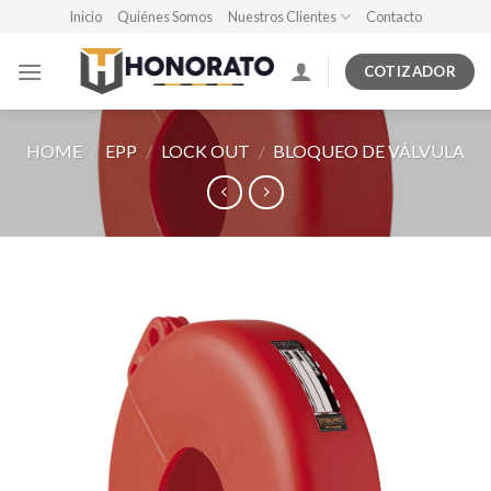
Skip
Inicio
Quiénes Somos
Nuestros Clientes
Contacto
to
content
COTIZADOR
HOME
/
EPP
/
LOCK OUT
/
BLOQUEO DE VÁLVULA