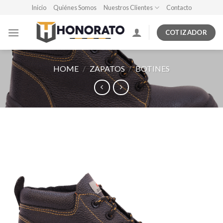
Skip
Inicio
Quiénes Somos
Nuestros Clientes
Contacto
to
content
COTIZADOR
HOME
/
ZAPATOS
/
BOTINES