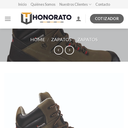
Skip
Inicio
Quiénes Somos
Nuestros Clientes
Contacto
to
content
COTIZADOR
HOME
/
ZAPATOS
/
ZAPATOS