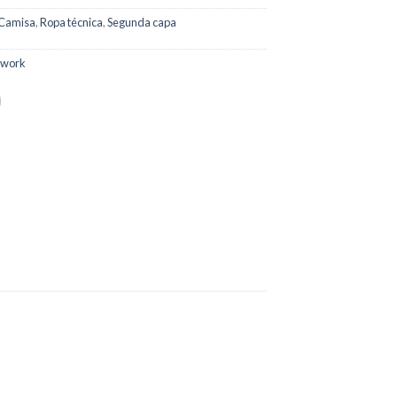
Camisa
,
Ropa técnica
,
Segunda capa
dwork