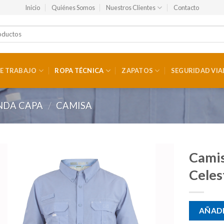
Inicio
Quiénes Somos
Nuestros Clientes
Contacto
E TRABAJO
ROPA TÉCNICA
ZAPATOS
SEGURIDAD VIA
NDA CAPA
/
CAMISA
Cami
Celes
AÑADI