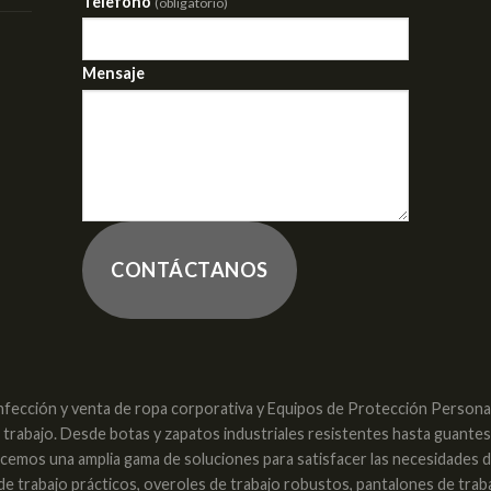
Telefono
(obligatorio)
Mensaje
CONTÁCTANOS
nfección y venta de ropa corporativa y Equipos de Protección Personal 
e trabajo. Desde botas y zapatos industriales resistentes hasta guante
recemos una amplia gama de soluciones para satisfacer las necesidades 
 de trabajo prácticos, overoles de trabajo robustos, pantalones de trab