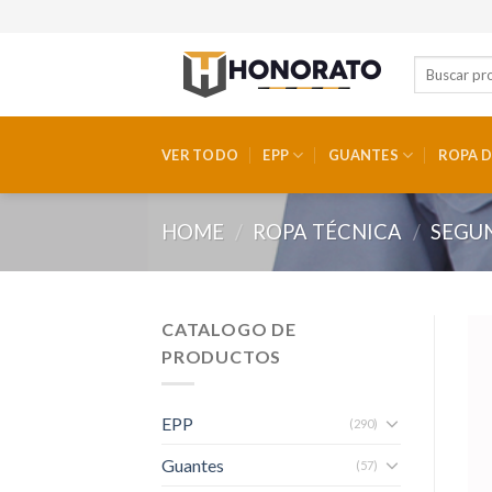
Skip
to
content
VER TODO
EPP
GUANTES
ROPA D
HOME
/
ROPA TÉCNICA
/
SEGU
CATALOGO DE
PRODUCTOS
EPP
(290)
Guantes
(57)