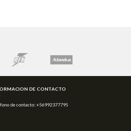
FORMACION DE CONTACTO
éfono de contacto:
+56992377795