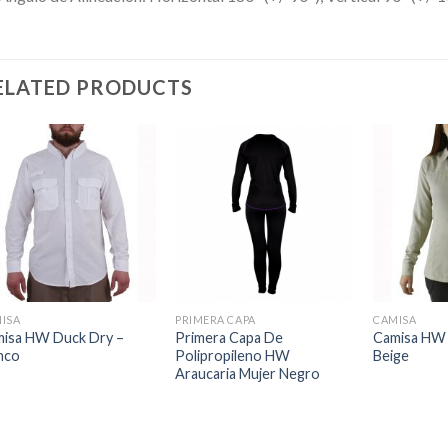
ELATED PRODUCTS
ISA
PRIMERA CAPA
CAMISA
isa HW Duck Dry –
Primera Capa De
Camisa HW 
nco
Polipropileno HW
Beige
Araucaria Mujer Negro