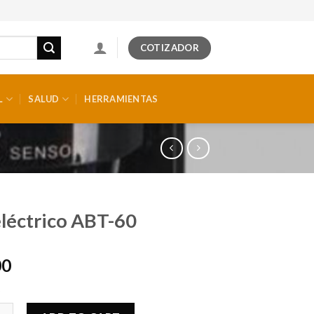
COTIZADOR
L
SALUD
HERRAMIENTAS
léctrico ABT-60
00
k
rico ABT-60 quantity