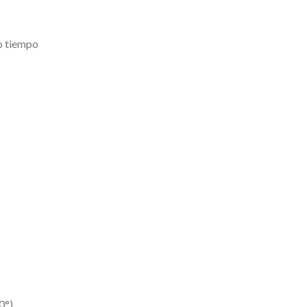
o tiempo
0°)