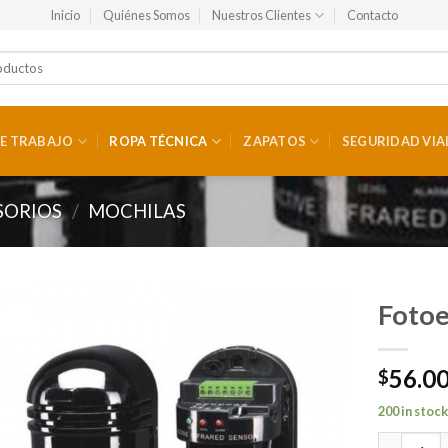
Inicio
Quiénes Somos
Nuestros Clientes
Contacto
E TRABAJO
ROPA TÉCNICA
ZAPATOS
SEGURIDAD VIA
SORIOS
/
MOCHILAS
Fotoe
56.0
$
200 in stoc
Fotoeléct