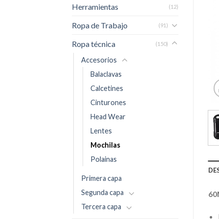
Herramientas
(12)
Ropa de Trabajo
(91)
Ropa técnica
(150)
Accesorios
Balaclavas
Calcetines
Cinturones
Head Wear
Lentes
Mochilas
Polainas
DE
Primera capa
Segunda capa
60
Tercera capa