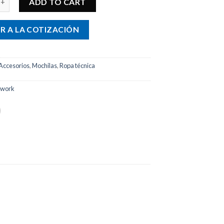
ADD TO CART
R A LA COTIZACIÓN
Accesorios
,
Mochilas
,
Ropa técnica
dwork