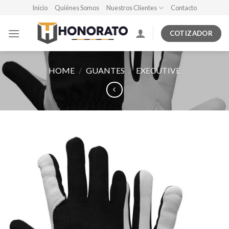
Skip
Inicio
Quiénes Somos
Nuestros Clientes
Contacto
to
content
COTIZADOR
HOME
/
GUANTES
/
EXECUTIVE