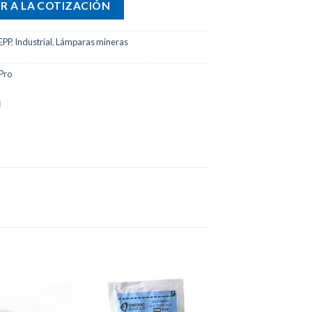
R A LA COTIZACIÓN
EPP
,
Industrial
,
Lámparas mineras
Pro