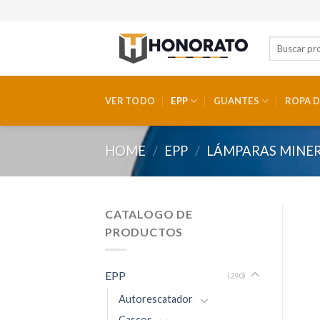
Skip
to
content
VER TODO
EPP
GUANTES
ROPA D
HOME
/
EPP
/
LÁMPARAS MINE
CATALOGO DE
PRODUCTOS
EPP
(290)
Autorescatador
Cascos