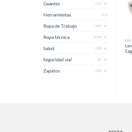
Guantes
(57)
Herramientas
(12)
Ropa de Trabajo
(91)
Ropa técnica
(150)
EPP
EPP
EPP
Lente De Seguridad Bronze
Lente De Seguridad Nexis
Len
Salud
(20)
I/O Ultra AF
In Out
Eag
Seguridad vial
(8)
Zapatos
(23)