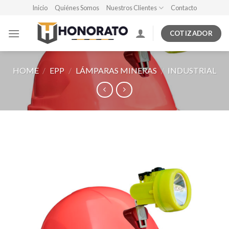
Skip
Inicio
Quiénes Somos
Nuestros Clientes
Contacto
to
content
COTIZADOR
HOME
/
EPP
/
LÁMPARAS MINERAS
/
INDUSTRIAL