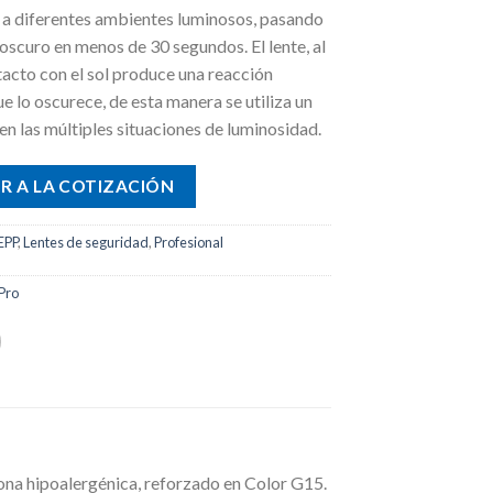
 a diferentes ambientes luminosos, pasando
 oscuro en menos de 30 segundos. El lente, al
acto con el sol produce una reacción
e lo oscurece, de esta manera se utiliza un
 en las múltiples situaciones de luminosidad.
R A LA COTIZACIÓN
EPP
,
Lentes de seguridad
,
Profesional
Pro
cona hipoalergénica, reforzado en Color G15.