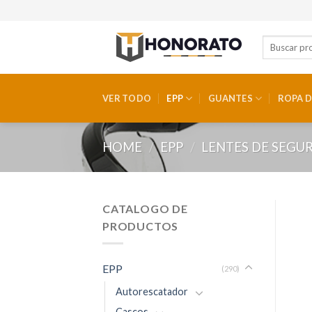
Skip
to
content
VER TODO
EPP
GUANTES
ROPA D
HOME
/
EPP
/
LENTES DE SEGU
CATALOGO DE
PRODUCTOS
EPP
(290)
Autorescatador
Cascos