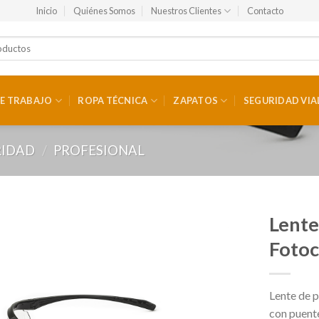
Inicio
Quiénes Somos
Nuestros Clientes
Contacto
E TRABAJO
ROPA TÉCNICA
ZAPATOS
SEGURIDAD VIA
RIDAD
/
PROFESIONAL
Lente
Fotoc
Lente de 
con puente