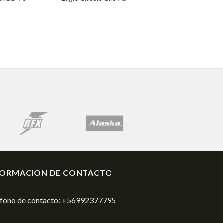
FORMACION DE CONTACTO
éfono de contacto:
+56992377795