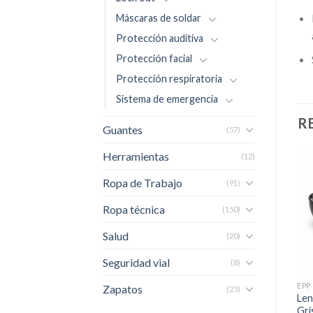
Máscaras de soldar
Protección auditiva
Protección facial
Protección respiratoria
Sistema de emergencia
R
Guantes
(57)
Herramientas
(12)
Ropa de Trabajo
(91)
Ropa técnica
(150)
Salud
(20)
Seguridad vial
(8)
EPP
EPP
EPP
Zapatos
(23)
Lente De Seguridad Us
Len
Lente Steelpro Hunter Gris
Eagle Tech In Out As
Gri