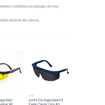
bientes cotidianos en paisajes de muy
osibles dolores de cabeza.
EPP
eguridad
Lente De Seguridad US
Ambar AF
Eagle Classic Gris AS