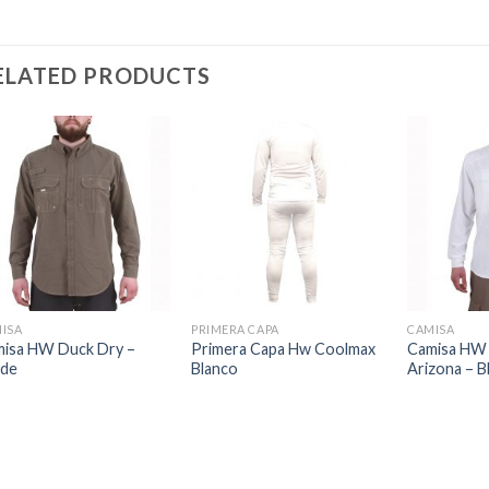
ELATED PRODUCTS
ISA
PRIMERA CAPA
CAMISA
isa HW Duck Dry –
Primera Capa Hw Coolmax
Camisa HW
rde
Blanco
Arizona – B