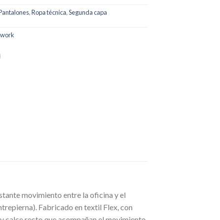
Pantalones
,
Ropa técnica
,
Segunda capa
dwork
stante movimiento entre la oficina y el
trepierna). Fabricado en textil Flex, con
s y calce recto que acompañan el movimiento.