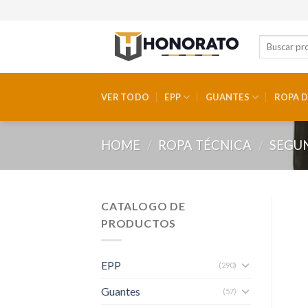
Skip
to
content
VER TODO
EPP
GUANTES
ROPA D
HOME
/
ROPA TÉCNICA
/
SEGU
CATALOGO DE
PRODUCTOS
EPP
(290)
Guantes
(57)