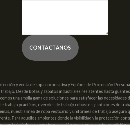
CONTÁCTANOS
nfección y venta de ropa corporativa y Equipos de Protección Personal 
e trabajo. Desde botas y zapatos industriales resistentes hasta guante
recemos una amplia gama de soluciones para satisfacer las necesidades 
 de trabajo prácticos, overoles de trabajo robustos, pantalones de trab
. Además, nuestra línea de ropa vestuario y uniformes de trabajo asegura
nte. Para aquellos ambientes donde la visibilidad y la protección con
e los trabajadores sean vistos y estén secos en cualquier condición. L