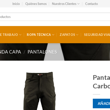
Inicio
Quiénes Somos
Nuestros Clientes
Contacto
E TRABAJO
ROPA TÉCNICA
ZAPATOS
SEGURIDAD VIA
NDA CAPA
/
PANTALONES
Panta
Carb
AÑADI