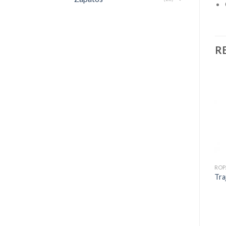
R
ROPA CORPORATIVA
ROPA CORPORATIVA
ROP
Polera Pique QUEBEC
Polera Cooldry QUEBEC
Tra
Manga Larga Mujer – Gris
Manga corta Mujer – Gris