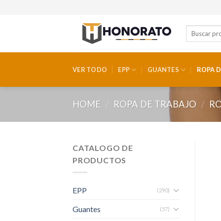
Skip
to
content
VER TODO
EPP
GUANTES
ROPA D
HOME
/
ROPA DE TRABAJO
/
RO
CATALOGO DE
PRODUCTOS
EPP
(290)
Guantes
(57)