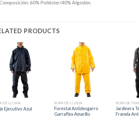
Composición: 60% Poliéster/40% Algodón.
ELATED PRODUCTS
A DE LLUVIA
ROPA DE LLUVIA
ROPA DE TRA
Forestal Antidesgarro
Jardinera T
je Ejecutivo Azul
Garraflex Amarillo
Franela Ant