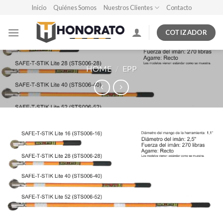
Skip
Inicio
Quiénes Somos
Nuestros Clientes
Contacto
to
content
COTIZADOR
HOME
/
EPP