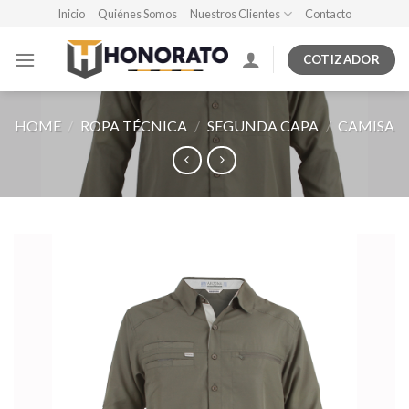
Skip
Inicio
Quiénes Somos
Nuestros Clientes
Contacto
to
content
COTIZADOR
HOME
/
ROPA TÉCNICA
/
SEGUNDA CAPA
/
CAMISA