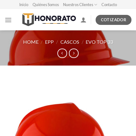
Skip
Inicio
Quiénes Somos
Nuestros Clientes
Contacto
to
content
COTIZADOR
HOME
/
EPP
/
CASCOS
/
EVO TOP 33