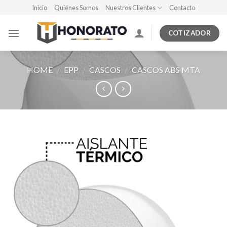
Skip
Inicio
Quiénes Somos
Nuestros Clientes
Contacto
to
content
COTIZADOR
HOME
/
EPP
/
CASCOS
/
CASCOS ABS MTA