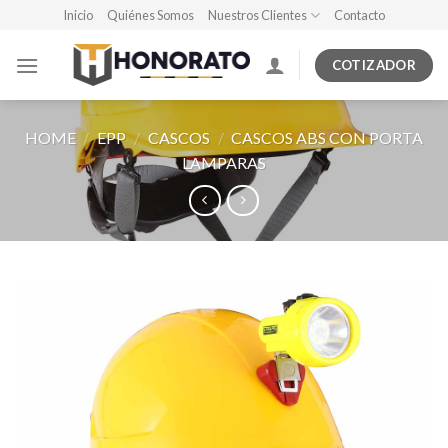
Skip
Inicio
Quiénes Somos
Nuestros Clientes
Contacto
to
content
COTIZADOR
HOME
/
EPP
/
CASCOS
/
CASCOS ABS CON PORTA
LAMPARAS