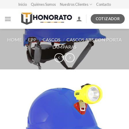
Skip
Inicio
Quiénes Somos
Nuestros Clientes
Contacto
to
content
COTIZADOR
HOME
/
EPP
/
CASCOS
/
CASCOS ABS CON PORTA
LAMPARAS