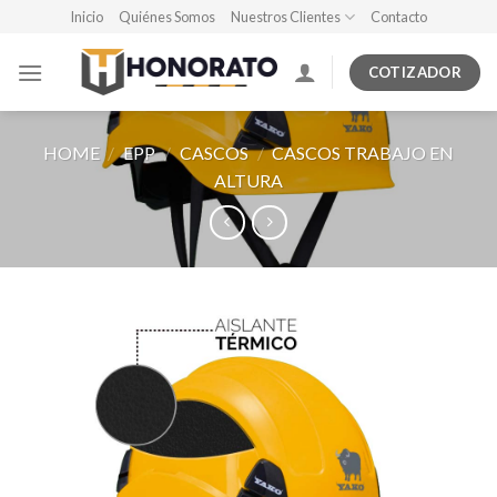
Skip
Inicio
Quiénes Somos
Nuestros Clientes
Contacto
to
content
COTIZADOR
HOME
/
EPP
/
CASCOS
/
CASCOS TRABAJO EN
ALTURA