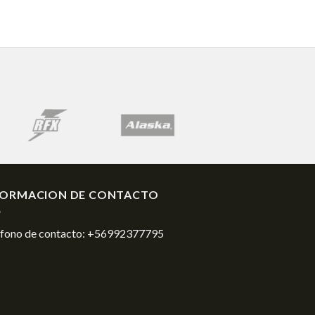
FORMACION DE CONTACTO
éfono de contacto:
+56992377795