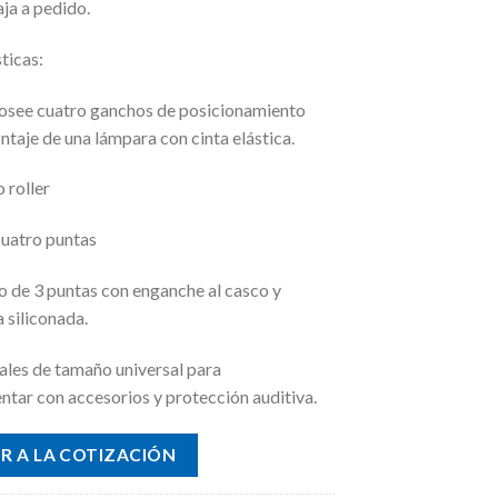
ja a pedido.
ticas:
posee cuatro ganchos de posicionamiento
ntaje de una lámpara con cinta elástica.
o roller
cuatro puntas
o de 3 puntas con enganche al casco y
 siliconada.
rales de tamaño universal para
tar con accesorios y protección auditiva.
R A LA COTIZACIÓN