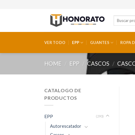
Skip
to
content
VER TODO
EPP
GUANTES
ROPA D
HOME
/
EPP
/
CASCOS
/
CASCO
CATALOGO DE
PRODUCTOS
EPP
(290)
Autorescatador
Cascos