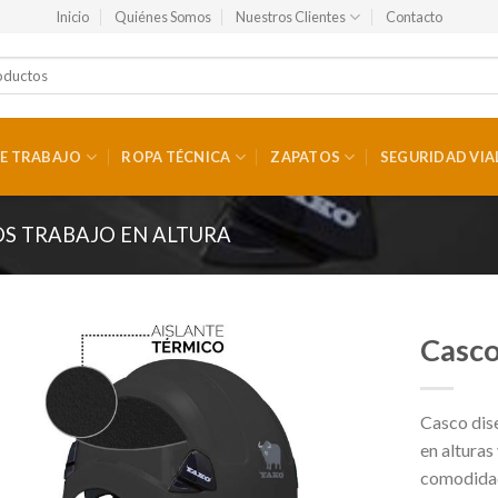
Inicio
Quiénes Somos
Nuestros Clientes
Contacto
E TRABAJO
ROPA TÉCNICA
ZAPATOS
SEGURIDAD VIA
S TRABAJO EN ALTURA
Casco
Casco dis
en alturas
comodidad 