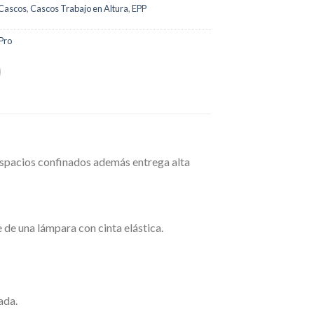
Cascos
,
Cascos Trabajo en Altura
,
EPP
Pro
 espacios confinados además entrega alta
de una lámpara con cinta elástica.
ada.