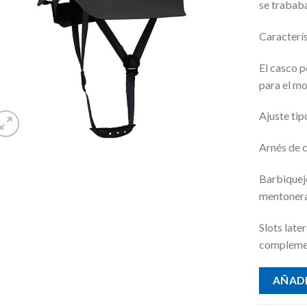
se trababa
Caracterís
El casco 
para el mo
Ajuste tip
Arnés de 
Barbiquej
mentonera
Slots late
complemen
AÑADI