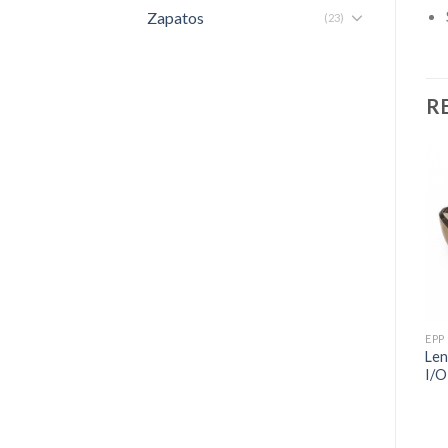
Zapatos
(23)
R
EPP
EPP
EPP
Lente De Seguridad Us
Lente Steelpro Hunter In-
Len
Eagle Tech Plus Gris As
Out
I/O