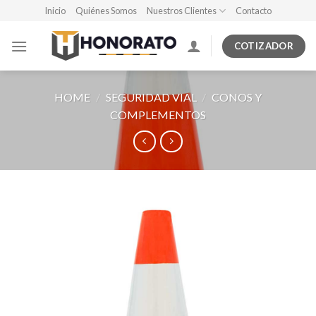
Skip
Inicio
Quiénes Somos
Nuestros Clientes
Contacto
to
content
COTIZADOR
HOME
/
SEGURIDAD VIAL
/
CONOS Y
COMPLEMENTOS