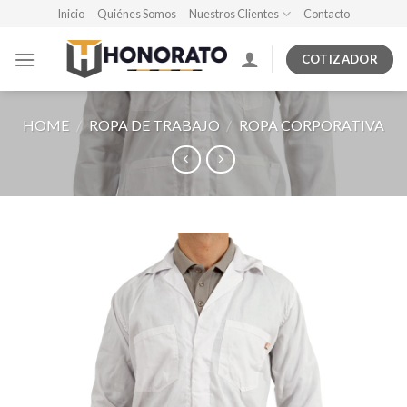
Skip
Inicio
Quiénes Somos
Nuestros Clientes
Contacto
to
content
COTIZADOR
HOME
/
ROPA DE TRABAJO
/
ROPA CORPORATIVA