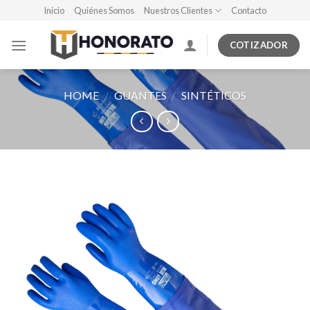
Skip
Inicio
Quiénes Somos
Nuestros Clientes
Contacto
to
content
COTIZADOR
HOME
/
GUANTES
/
SINTÉTICOS