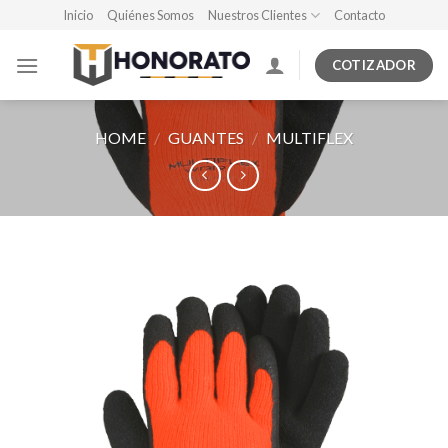
Skip
Inicio
Quiénes Somos
Nuestros Clientes
Contacto
to
content
COTIZADOR
HOME
/
GUANTES
/
MULTIFLEX