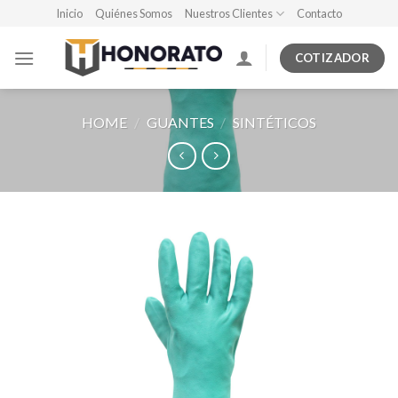
Skip
Inicio
Quiénes Somos
Nuestros Clientes
Contacto
to
content
COTIZADOR
HOME
/
GUANTES
/
SINTÉTICOS