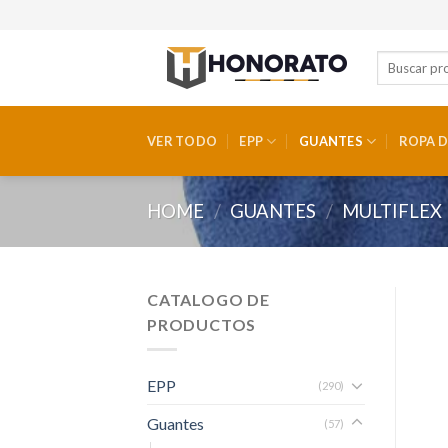
Skip
to
content
VER TODO
EPP
GUANTES
ROPA D
HOME
/
GUANTES
/
MULTIFLEX
CATALOGO DE
PRODUCTOS
EPP
(290)
Guantes
(57)