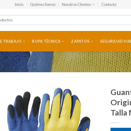
Inicio
Quiénes Somos
Nuestros Clientes
Contacto
E TRABAJO
ROPA TÉCNICA
ZAPATOS
SEGURIDAD VIA
Guant
Origi
Talla