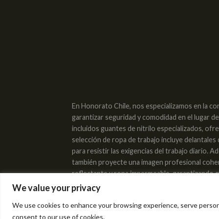
En Honorato Chile, nos especializamos en la co
garantizar seguridad y comodidad en el lugar d
incluidos guantes de nitrilo especializados, of
selección de ropa de trabajo incluye delantales
para resistir las exigencias del trabajo diario
también proyecte una imagen profesional cohere
reflectante y ropa impermeable, garantizando qu
industrial y lentes de protección complementan 
We value your privacy
nuestra máxima prioridad, por lo que cada casco
We use cookies to enhance your browsing experience, serve personaliz
trabajador en mente. En Honorato Chile, estam
consent to our use of cookies.
Confíe en Honorato Chile para todas sus neces