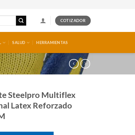
COTIZADOR
L
SALUD
HERRAMIENTAS
e Steelpro Multiflex
nal Latex Reforzado
 M