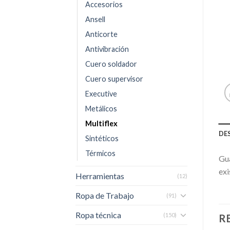
Accesorios
Ansell
Anticorte
Antivibración
Cuero soldador
Cuero supervisor
Executive
Metálicos
Multiflex
DE
Sintéticos
Térmicos
Gua
exi
Herramientas
(12)
Ropa de Trabajo
(91)
Ropa técnica
(150)
R