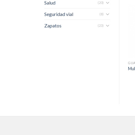
Salud
(20)
Seguridad vial
(8)
Zapatos
(23)
GUANTES
GUANTES
GU
Guante Steelpro Pvc
Guante Nitrilo Nitriplus
Mul
Rugson – 18″