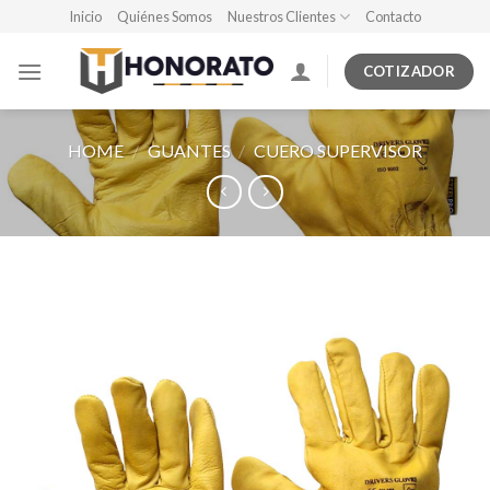
Skip
Inicio
Quiénes Somos
Nuestros Clientes
Contacto
to
content
COTIZADOR
HOME
/
GUANTES
/
CUERO SUPERVISOR