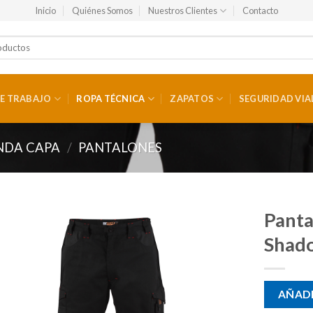
Inicio
Quiénes Somos
Nuestros Clientes
Contacto
E TRABAJO
ROPA TÉCNICA
ZAPATOS
SEGURIDAD VIA
NDA CAPA
/
PANTALONES
Panta
Shad
AÑADI