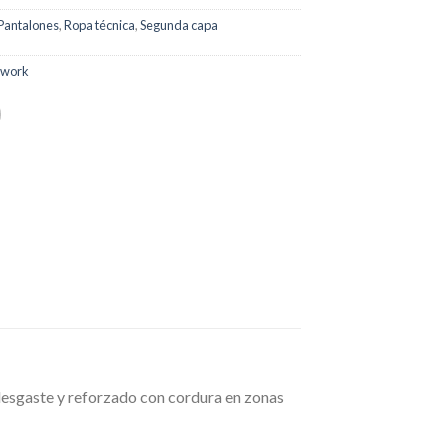
Pantalones
,
Ropa técnica
,
Segunda capa
dwork
 desgaste y reforzado con cordura en zonas