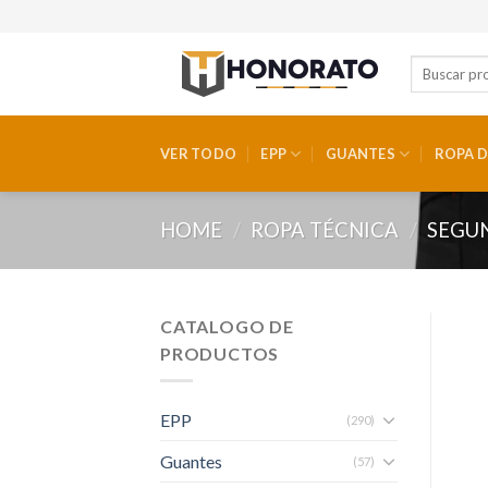
Skip
to
content
VER TODO
EPP
GUANTES
ROPA D
HOME
/
ROPA TÉCNICA
/
SEGU
CATALOGO DE
PRODUCTOS
EPP
(290)
Guantes
(57)