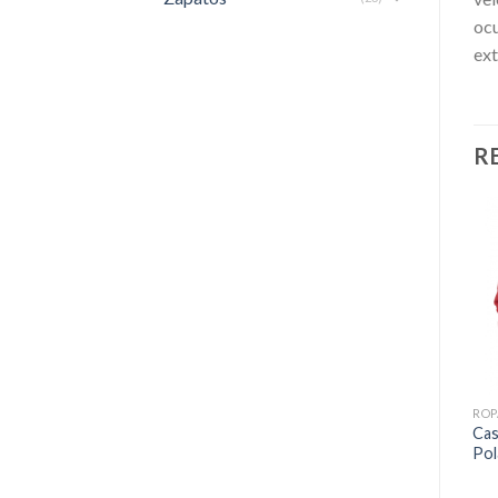
ocu
ext
R
ROPA DE TRABAJO
ROPA TÉRMICA
ROP
Pijama Térmico Alaska con
Buzo Térmico
Cas
Franela
Antibacteriano – Alaska
Pol