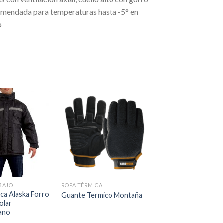
ecomendada para temperaturas hasta -5° en
o
BAJO
ROPA TÉRMICA
ca Alaska Forro
Guante Termico Montaña
olar
iano