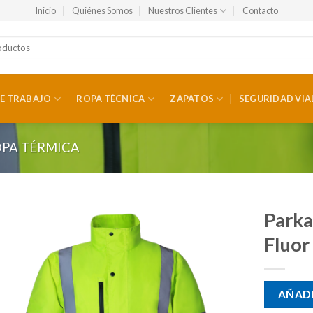
Inicio
Quiénes Somos
Nuestros Clientes
Contacto
E TRABAJO
ROPA TÉCNICA
ZAPATOS
SEGURIDAD VIA
PA TÉRMICA
Parka
Fluor
AÑADI