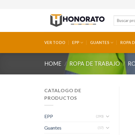
Skip
to
content
VER TODO
EPP
GUANTES
ROPA D
HOME
/
ROPA DE TRABAJO
/
RO
CATALOGO DE
PRODUCTOS
EPP
(290)
Guantes
(57)