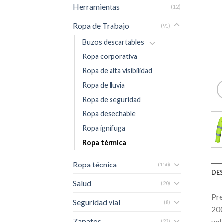
Herramientas
(12)
Ropa de Trabajo
(91)
Buzos descartables
Ropa corporativa
Ropa de alta visibilidad
Ropa de lluvia
Ropa de seguridad
Ropa desechable
Ropa ignífuga
Ropa térmica
Ropa técnica
(150)
DE
Salud
(20)
Pre
Seguridad vial
(8)
200
Zapatos
vel
(23)