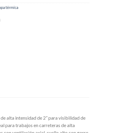
opa térmica
 alta intensidad de 2” para visibilidad de
l para trabajos en carreteras de alta
 con ventilación axial, cuello alto con gorro