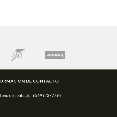
FORMACION DE CONTACTO
éfono de contacto:
+56992377795