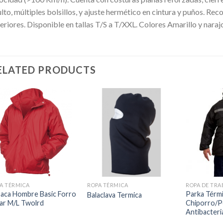
lto, múltiples bolsillos, y ajuste hermético en cintura y puños. R
eriores. Disponible en tallas T/S a T/XXL. Colores Amarillo y naraj
ELATED PRODUCTS
A TÉRMICA
ROPA TÉRMICA
ROPA DE TRA
aca Hombre Basic Forro
Parka Térmi
Balaclava Termica
ar M/L Twolrd
Chiporro/P
Antibacter