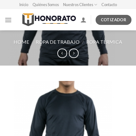
Skip
Inicio
Quiénes Somos
Nuestros Clientes
Contacto
to
content
COTIZADOR
HOME
/
ROPA DE TRABAJO
/
ROPA TÉRMICA