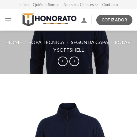
Skip
Inicio
Quiénes Somos
Nuestros Clientes
Contacto
to
content
COTIZADOR
HOME
/
ROPA TÉCNICA
/
SEGUNDA CAPA
/
POLAR
Y SOFTSHELL