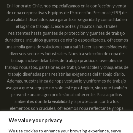
En Honorato Chile, nos especializamos en la confección y venta
de ropa corporativa y Equipos de Protección Personal (EPP) de
alta calidad, diseñados para garantizar seguridad y comodidad en
el lugar de trabajo. Desde botas y zapatos industriales
resistentes hasta guantes de protección y guantes de trabajo
duraderos, incluidos guantes de nitrilo especializados, ofrecemos
una amplia gama de soluciones para satisfacer las necesidades de
diversos sectores industriales. Nuestra selección de ropa de
trabajo incluye delantales de trabajo prácticos, overoles de
trabajo robustos, pantalones de trabajo versátiles y chaquetas de
trabajo diseñadas para resistir las exigencias del trabajo diario.
Además, nuestra línea de ropa vestuario y uniformes de trabajo
asegura que su equipo no solo esté protegido, sino que también
proyecte una imagen profesional coherente. Para aquellos
ambientes donde la visibilidad y la protección contra los
elementos son cruciales, ofrecemos ropa reflectante y ropa
impermeable, garantizando que los trabajadores sean vistos y
We value your privacy
estén secos en cualquier condición. Las máscaras respiratorias,
lentes de seguridad industrial y lentes de protección
We use cookies to enhance your browsing experience, serve