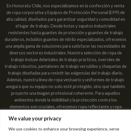
En Honorato Chile, nos especializamos en la confección y venta
de ropa corporativa y Equipos de Protección Personal (EPP) de
alta calidad, diseñados para garantizar seguridad y comodidad en
el lugar de trabajo. Desde botas y zapatos industriales
resistentes hasta guantes de protección y guantes de trabajo
duraderos, incluidos guantes de nitrilo especializados, ofrecemos
una amplia gama de soluciones para satisfacer las necesidades de
diversos sectores industriales. Nuestra selección de ropa de
trabajo incluye delantales de trabajo prácticos, overoles de
trabajo robustos, pantalones de trabajo versátiles y chaquetas de
trabajo diseñadas para resistir las exigencias del trabajo diario.
Además, nuestra línea de ropa vestuario y uniformes de trabajo
asegura que su equipo no solo esté protegido, sino que también
proyecte una imagen profesional coherente. Para aquellos
ambientes donde la visibilidad y la protección contra los
elementos son cruciales, ofrecemos ropa reflectante y ropa
impermeable, garantizando que los trabajadores sean vistos y
We value your privacy
estén secos en cualquier condición. Las máscaras respiratorias,
lentes de seguridad industrial y lentes de protección
We use cookies to enhance your browsing experience, serve