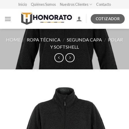
Skip
Inicio
Quiénes Somos
Nuestros Clientes
Contacto
to
content
COTIZADOR
HOME
/
ROPA TÉCNICA
/
SEGUNDA CAPA
/
POLAR
Y SOFTSHELL