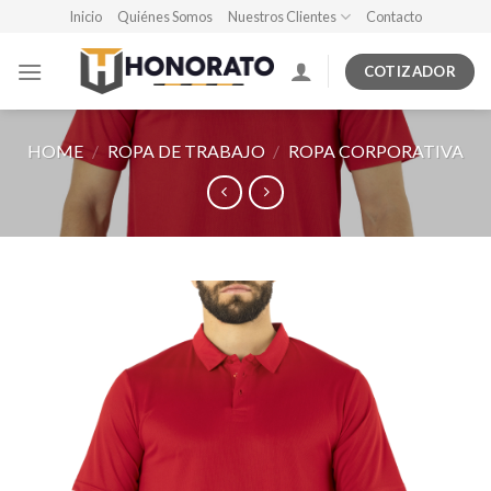
Skip
Inicio
Quiénes Somos
Nuestros Clientes
Contacto
to
content
COTIZADOR
HOME
/
ROPA DE TRABAJO
/
ROPA CORPORATIVA