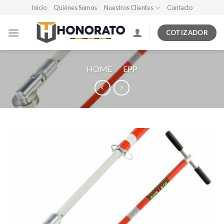
Skip
Inicio
Quiénes Somos
Nuestros Clientes
Contacto
to
content
COTIZADOR
HOME
/
EPP