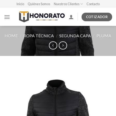
Skip
Inicio
Quiénes Somos
Nuestros Clientes
Contacto
to
content
COTIZADOR
HOME
/
ROPA TÉCNICA
/
SEGUNDA CAPA
/
PLUMA