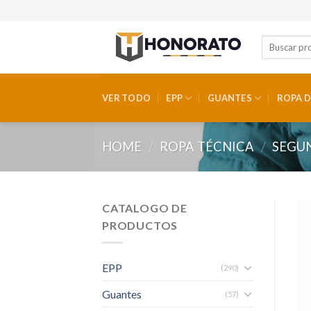
Skip
to
content
VER TODO
EPP
GUANTES
ROPA D
HOME
/
ROPA TÉCNICA
/
SEGU
CATALOGO DE
PRODUCTOS
EPP
(290)
Guantes
(57)