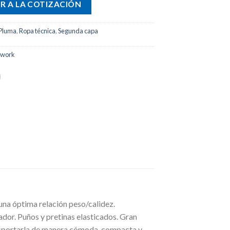
R A LA COTIZACIÓN
Pluma
,
Ropa técnica
,
Segunda capa
dwork
una óptima relación peso/calidez.
rador. Puños y pretinas elasticados. Gran
nsportarla de manera cómoda, compacta y