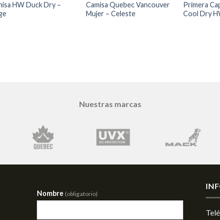
isa HW Duck Dry –
Camisa Quebec Vancouver
Primera Ca
ge
Mujer – Celeste
Cool Dry 
Nuestras marcas
IN
Nombre
(obligatorio)
Tel