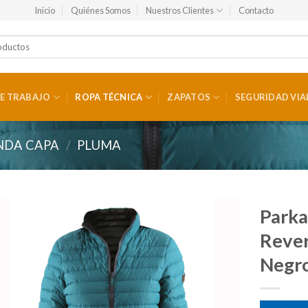
Inicio
Quiénes Somos
Nuestros Clientes
Contacto
E TRABAJO
ROPA TÉCNICA
ZAPATOS
SEGURIDAD VIA
NDA CAPA
/
PLUMA
Park
Rever
Negr