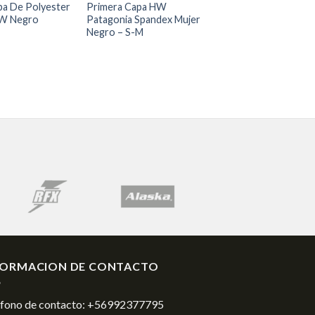
pa De Polyester
Primera Capa HW
HW Negro
Patagonia Spandex Mujer
Negro – S-M
FORMACION DE CONTACTO
éfono de contacto:
+56992377795